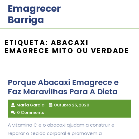
Skip
Emagrecer
to
Barriga
content
ETIQUETA:
ABACAXI
EMAGRECE MITO OU VERDADE
Porque Abacaxi Emagrece e
Faz Maravilhas Para A Dieta
María García
Outubro 25, 2020
0 Comments
A vitamina C e o abacaxi ajudam a construir e
reparar o tecido corporal e promovem a