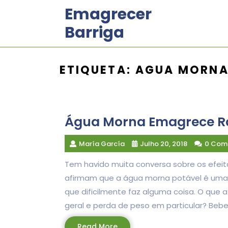
Skip
Emagrecer
to
Barriga
content
ETIQUETA:
AGUA MORNA
Água Morna Emagrece R
María García
Julho 20, 2018
0 Com
Tem havido muita conversa sobre os efei
afirmam que a água morna potável é uma 
que dificilmente faz alguma coisa. O que
geral e perda de peso em particular? Bebe
Read
Read More