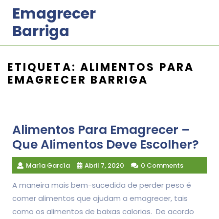
Skip
Emagrecer
to
Barriga
content
ETIQUETA:
ALIMENTOS PARA
EMAGRECER BARRIGA
Alimentos Para Emagrecer –
Que Alimentos Deve Escolher?
María García
Abril 7, 2020
0 Comments
A maneira mais bem-sucedida de perder peso é
comer alimentos que ajudam a emagrecer, tais
como os alimentos de baixas calorias. De acordo