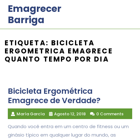
Skip
Emagrecer
to
Barriga
content
ETIQUETA:
BICICLETA
ERGOMETRICA EMAGRECE
QUANTO TEMPO POR DIA
Bicicleta Ergométrica
Emagrece de Verdade?
María García
Agosto 12, 2018
0 Comments
Quando você entra em um centro de fitness ou um
ginásio típico em qualquer lugar do mundo, as