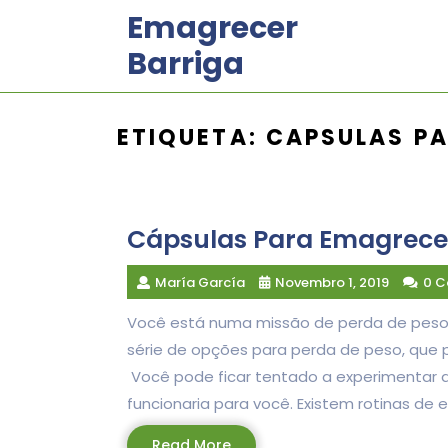
Skip
Emagrecer
to
Barriga
content
ETIQUETA:
CAPSULAS PA
Cápsulas Para Emagrec
María García
Novembro 1, 2019
0 
Você está numa missão de perda de peso?
série de opções para perda de peso, que 
Você pode ficar tentado a experimentar 
funcionaria para você. Existem rotinas de e
Read
Read More