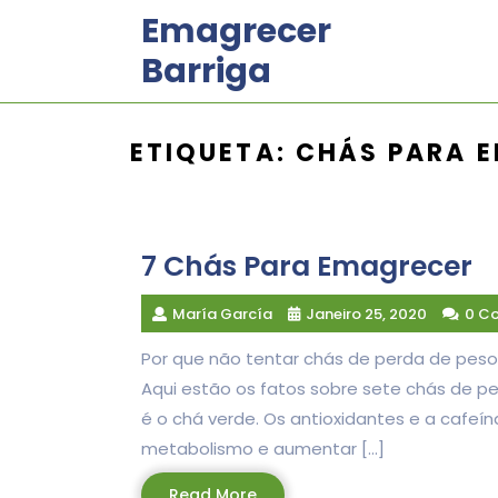
Skip
Emagrecer
to
Barriga
content
ETIQUETA:
CHÁS PARA 
7 Chás Para Emagrecer
María García
Janeiro 25, 2020
0 C
Por que não tentar chás de perda de peso
Aqui estão os fatos sobre sete chás de p
é o chá verde. Os antioxidantes e a cafeí
metabolismo e aumentar […]
Read
Read More