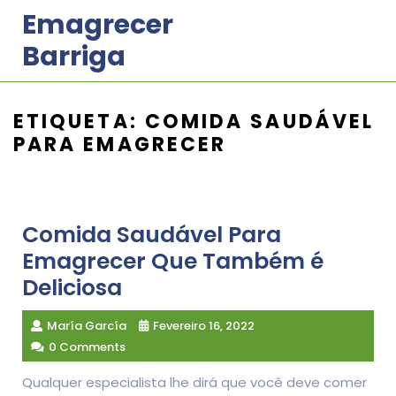
Skip
Emagrecer
to
Barriga
content
ETIQUETA:
COMIDA SAUDÁVEL
PARA EMAGRECER
Comida Saudável Para
Emagrecer Que Também é
Deliciosa
María García
Fevereiro 16, 2022
0 Comments
Qualquer especialista lhe dirá que você deve comer