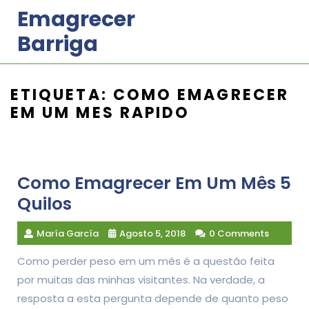
Skip
Emagrecer
to
Barriga
content
ETIQUETA:
COMO EMAGRECER
EM UM MES RAPIDO
Como Emagrecer Em Um Mês 5
Quilos
María García
Agosto 5, 2018
0 Comments
Como perder peso em um mês é a questão feita
por muitas das minhas visitantes. Na verdade, a
resposta a esta pergunta depende de quanto peso