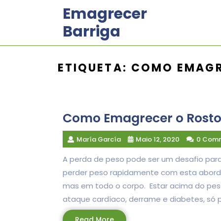
Skip
Emagrecer
to
Barriga
content
ETIQUETA:
COMO EMAGR
Como Emagrecer o Rosto 
María García
Maio 12, 2020
0 Com
A perda de peso pode ser um desafio par
perder peso rapidamente com esta aborda
mas em todo o corpo. Estar acima do peso
ataque cardíaco, derrame e diabetes, só pa
Read
Read More