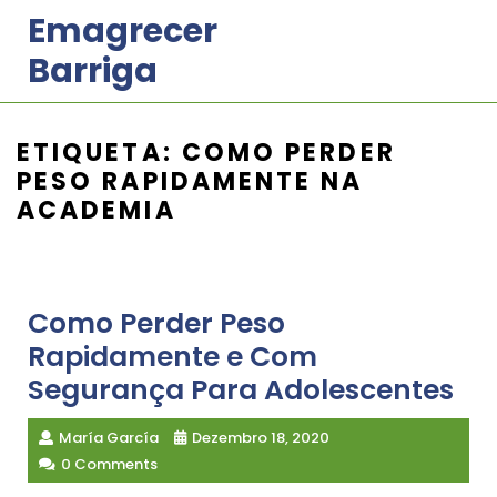
Skip
Emagrecer
to
Barriga
content
ETIQUETA:
COMO PERDER
PESO RAPIDAMENTE NA
ACADEMIA
Como Perder Peso
Rapidamente e Com
Segurança Para Adolescentes
María García
Dezembro 18, 2020
0 Comments