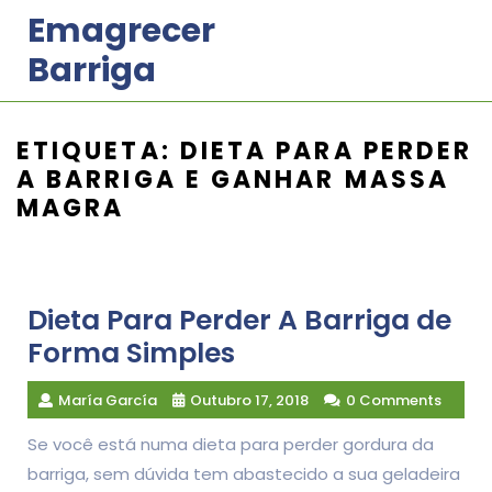
Skip
Emagrecer
to
Barriga
content
ETIQUETA:
DIETA PARA PERDER
A BARRIGA E GANHAR MASSA
MAGRA
Dieta Para Perder A Barriga de
Forma Simples
María García
Outubro 17, 2018
0 Comments
Se você está numa dieta para perder gordura da
barriga, sem dúvida tem abastecido a sua geladeira