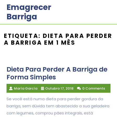
Skip
Emagrecer
to
Barriga
content
ETIQUETA:
DIETA PARA PERDER
A BARRIGA EM 1 MÊS
Dieta Para Perder A Barriga de
Forma Simples
María García
Outubro 17, 2018
0 Comments
Se você está numa dieta para perder gordura da
barriga, sem dúvida tem abastecido a sua geladeira
com legumes, comprou pães integrais, está