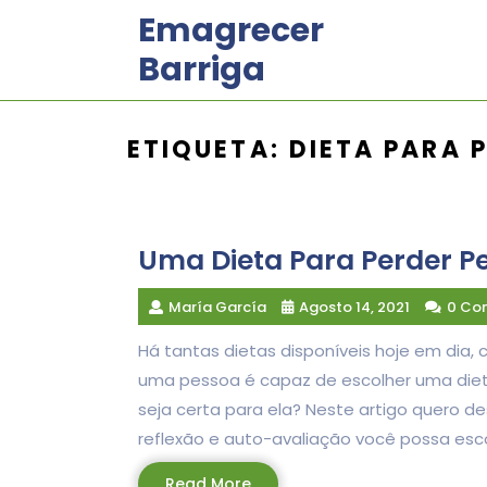
Skip
Emagrecer
to
Barriga
content
ETIQUETA:
DIETA PARA 
Uma Dieta Para Perder P
María García
Agosto 14, 2021
0 Co
Há tantas dietas disponíveis hoje em dia
uma pessoa é capaz de escolher uma die
seja certa para ela? Neste artigo quero d
reflexão e auto-avaliação você possa esco
Read
Read More