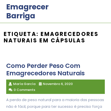
Skip
Emagrecer
to
Barriga
content
ETIQUETA:
EMAGRECEDORES
NATURAIS EM CÁPSULAS
Como Perder Peso Com
Emagrecedores Naturais
María García
Novembro 6, 2020
0 Comments
A perda de peso natural para a maioria das pessoas
não é fácil, porque para ter sucesso é preciso força