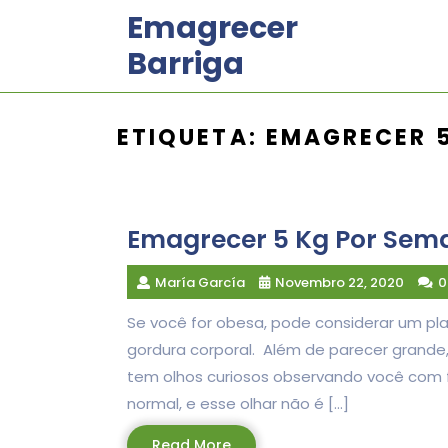
Skip
Emagrecer
to
Barriga
content
ETIQUETA:
EMAGRECER 
Emagrecer 5 Kg Por Sem
María García
Novembro 22, 2020
0
Se você for obesa, pode considerar um pl
gordura corporal. Além de parecer grande,
tem olhos curiosos observando você com 
normal, e esse olhar não é […]
Read
Read More