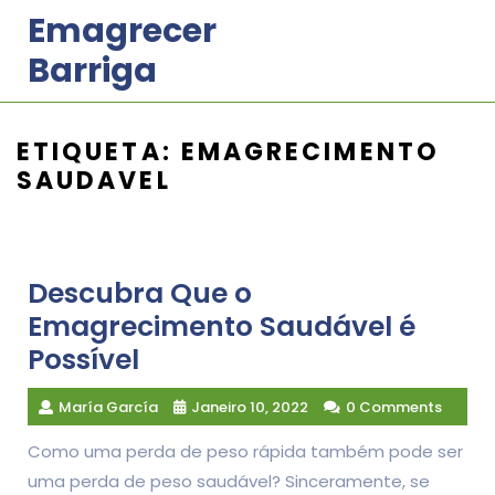
Skip
Emagrecer
to
Barriga
content
ETIQUETA:
EMAGRECIMENTO
SAUDAVEL
Descubra Que o
Emagrecimento Saudável é
Possível
María García
Janeiro 10, 2022
0 Comments
Como uma perda de peso rápida também pode ser
uma perda de peso saudável? Sinceramente, se