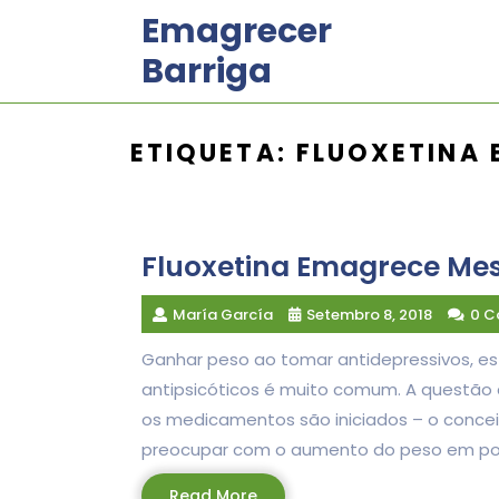
Skip
Emagrecer
to
Barriga
content
ETIQUETA:
FLUOXETINA
Fluoxetina Emagrece Me
María García
Setembro 8, 2018
0 
Ganhar peso ao tomar antidepressivos, e
antipsicóticos é muito comum. A questão
os medicamentos são iniciados – o conceit
preocupar com o aumento do peso em pote
Read
Read More