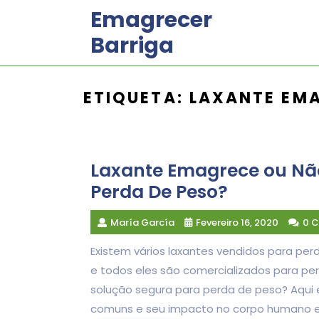
Skip
Emagrecer
to
Barriga
content
ETIQUETA:
LAXANTE EM
Laxante Emagrece ou Nã
Perda De Peso?
María García
Fevereiro 16, 2020
0 
Existem vários laxantes vendidos para perd
e todos eles são comercializados para p
solução segura para perda de peso? Aqui 
comuns e seu impacto no corpo humano e