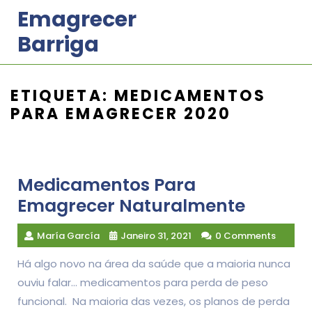
Skip
Emagrecer
to
Barriga
content
ETIQUETA:
MEDICAMENTOS
PARA EMAGRECER 2020
Medicamentos Para
Emagrecer Naturalmente
María García
Janeiro 31, 2021
0 Comments
Há algo novo na área da saúde que a maioria nunca
ouviu falar… medicamentos para perda de peso
funcional. Na maioria das vezes, os planos de perda