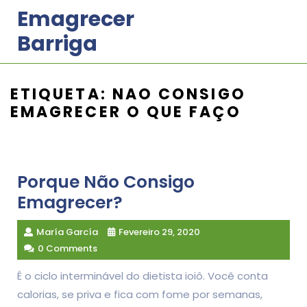
Skip
Emagrecer
to
Barriga
content
ETIQUETA:
NAO CONSIGO
EMAGRECER O QUE FAÇO
Porque Não Consigo
Emagrecer?
María García
Fevereiro 29, 2020
0 Comments
É o ciclo interminável do dietista ioiô. Você conta
calorias, se priva e fica com fome por semanas,