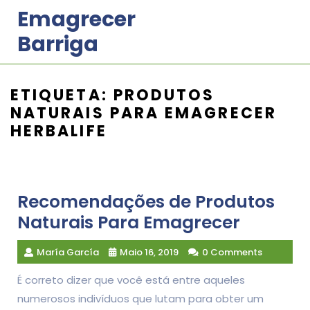
Skip
Emagrecer
to
Barriga
content
ETIQUETA:
PRODUTOS
NATURAIS PARA EMAGRECER
HERBALIFE
Recomendações de Produtos
Naturais Para Emagrecer
María García
Maio 16, 2019
0 Comments
É correto dizer que você está entre aqueles
numerosos indivíduos que lutam para obter um