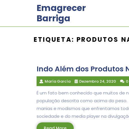
Skip
Emagrecer
to
Barriga
content
ETIQUETA:
PRODUTOS N
Indo Além dos Produtos 
María García
Dezembro 24, 2020
0
É um fato bem conhecido que muitos de n
população descrita como acima do peso. É
manias e modismos que enfrentamos todos
sociedade e do media player na divulgaçã
Read
Read More