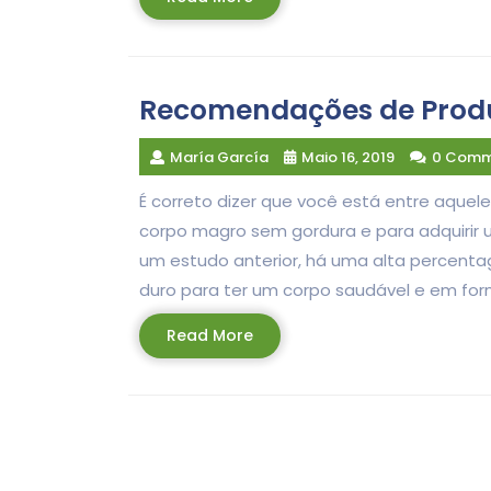
More
Recomendações de Produ
María García
Maio 16, 2019
0 Comm
É correto dizer que você está entre aque
corpo magro sem gordura e para adquirir 
um estudo anterior, há uma alta percenta
duro para ter um corpo saudável e em for
Read
Read More
More