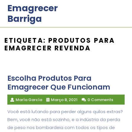
Skip
Emagrecer
to
Barriga
content
ETIQUETA:
PRODUTOS PARA
EMAGRECER REVENDA
Escolha Produtos Para
Emagrecer Que Funcionam
María García
Março 8, 2021
0 Comments
Você está lutando para perder alguns quilos extras?
Bem, você não está sozinho, e a indústria da perda
de peso nos bombardeia com todos os tipos de