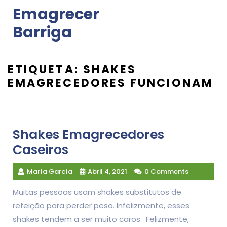
Skip
Emagrecer
to
Barriga
content
ETIQUETA:
SHAKES
EMAGRECEDORES FUNCIONAM
Shakes Emagrecedores
Caseiros
María García
Abril 4, 2021
0 Comments
Muitas pessoas usam shakes substitutos de
refeição para perder peso. Infelizmente, esses
shakes tendem a ser muito caros. Felizmente,