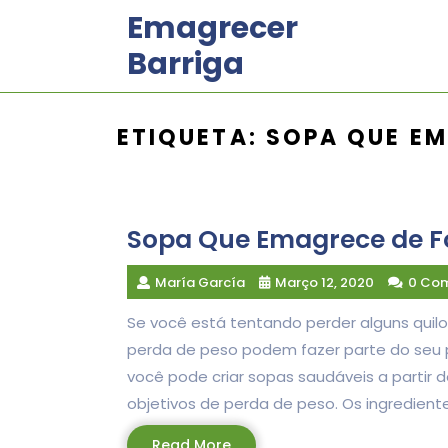
Skip
Emagrecer
to
Barriga
content
ETIQUETA:
SOPA QUE E
Sopa Que Emagrece de 
María García
Março 12, 2020
0 Co
Se você está tentando perder alguns quilo
perda de peso podem fazer parte do seu pl
você pode criar sopas saudáveis a partir d
objetivos de perda de peso. Os ingredient
Read
Read More