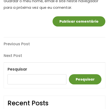
Guardar o meu nome, email e site neste navegador
para a próxima vez que eu comentar.
Navegação
Previous
Previous Post
Post
de
Next
Next Post
artigos
Post
Pesquisar
Pesquisar
Recent Posts