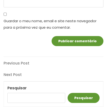
Guardar o meu nome, email e site neste navegador
para a próxima vez que eu comentar.
Navegação
Previous
Previous Post
Post
de
Next
Next Post
artigos
Post
Pesquisar
Pesquisar