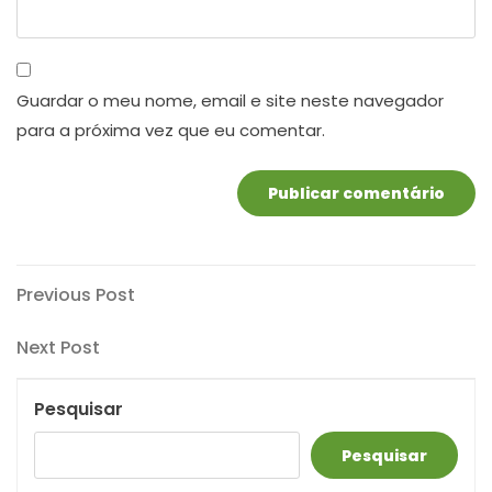
Guardar o meu nome, email e site neste navegador
para a próxima vez que eu comentar.
Navegação
Previous
Previous Post
Post
de
Next
Next Post
artigos
Post
Pesquisar
Pesquisar