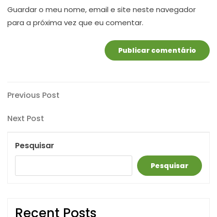
Guardar o meu nome, email e site neste navegador
para a próxima vez que eu comentar.
Navegação
Previous
Previous Post
Post
de
Next
Next Post
artigos
Post
Pesquisar
Pesquisar
Recent Posts