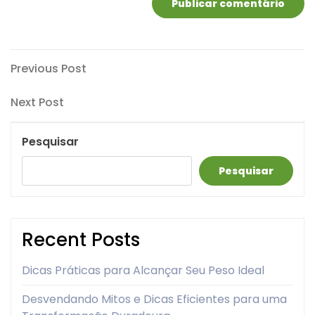
Navegação
Previous
Previous Post
Post
de
Next
Next Post
artigos
Post
Pesquisar
Pesquisar
Recent Posts
Dicas Práticas para Alcançar Seu Peso Ideal
Desvendando Mitos e Dicas Eficientes para uma