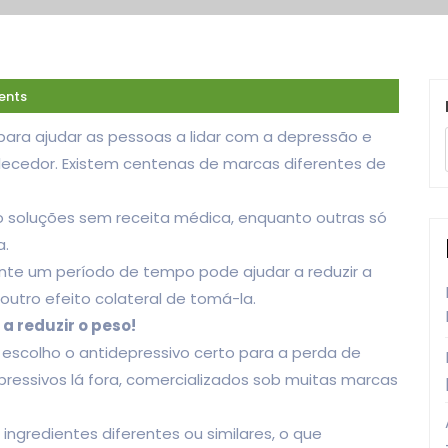
ents
 para ajudar as pessoas a lidar com a depressão e
lecedor. Existem centenas de marcas diferentes de
 soluções sem receita médica, enquanto outras só
a.
te um período de tempo pode ajudar a reduzir a
tro efeito colateral de tomá-la.
a reduzir o peso!
escolho o antidepressivo certo para a perda de
essivos lá fora, comercializados sob muitas marcas
gredientes diferentes ou similares, o que