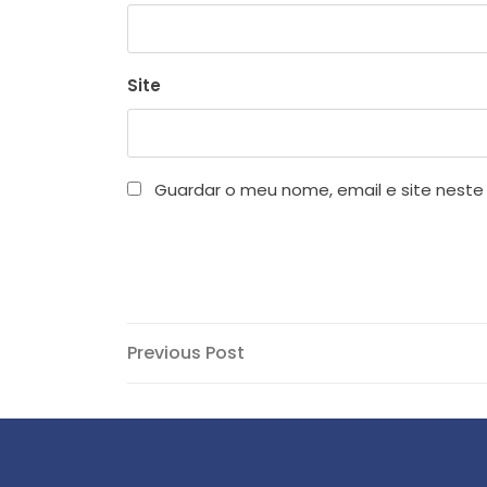
Site
Guardar o meu nome, email e site neste
Navegação
Previous
Previous Post
Post
de
artigos