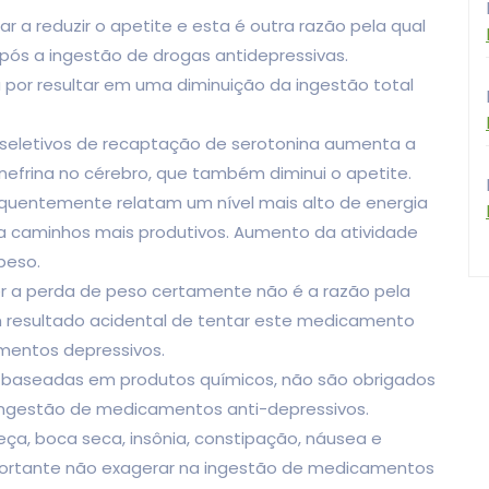
 a reduzir o apetite e esta é outra razão pela qual
ós a ingestão de drogas antidepressivas.
a por resultar em uma diminuição da ingestão total
s seletivos de recaptação de serotonina aumenta a
efrina no cérebro, que também diminui o apetite.
quentemente relatam um nível mais alto de energia
a caminhos mais produtivos. Aumento da atividade
peso.
er a perda de peso certamente não é a razão pela
m resultado acidental de tentar este medicamento
mentos depressivos.
 baseadas em produtos químicos, não são obrigados
a ingestão de medicamentos anti-depressivos.
ça, boca seca, insônia, constipação, náusea e
ortante não exagerar na ingestão de medicamentos