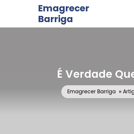
Skip
Emagrecer
to
Barriga
content
É Verdade Qu
»
Emagrecer Barriga
Art