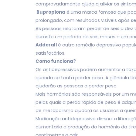
comprovadamente ajuda a aliviar os sintom
Bupropiona
é uma marca famosa que pode 
prolongado, com resultados visíveis após s
As pessoas relataram perder de seis a dez 
durante um período de seis meses a um an
Adderall
é outro remédio depressivo popu
satisfatórios.
Como funciona?
Os antidepressivos podem aumentar a taxa
quando se tenta perder peso. A glândula ti
ajudarão as pessoas a perder peso.
Mais hormônios são responsáveis por um m
pelas quais a perda rápida de peso é adqui
de metabolismo ajudará os usuários a quei
Medicação antidepressiva diminui a libera
aumentaria a produção do hormônio da tireói
centímetros a cair.