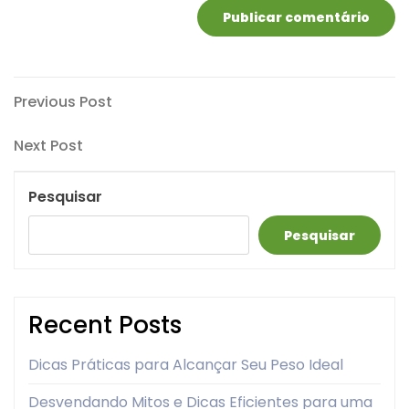
Navegação
Previous
Previous Post
Post
de
Next
Next Post
artigos
Post
Pesquisar
Pesquisar
Recent Posts
Dicas Práticas para Alcançar Seu Peso Ideal
Desvendando Mitos e Dicas Eficientes para uma