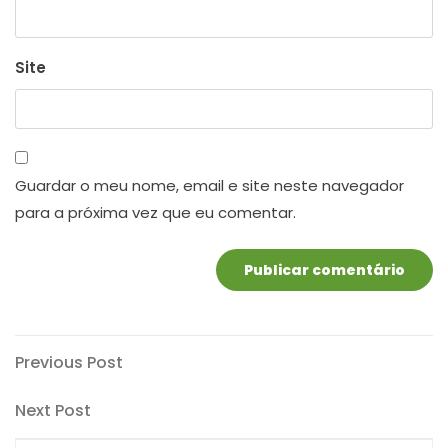
Site
Guardar o meu nome, email e site neste navegador
para a próxima vez que eu comentar.
Navegação
Previous
Previous Post
Post
de
Next
Next Post
artigos
Post