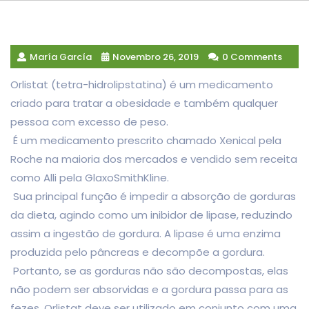
María García
Novembro 26, 2019
0 Comments
Orlistat (tetra-hidrolipstatina) é um medicamento
criado para tratar a obesidade e também qualquer
pessoa com excesso de peso.
É um medicamento prescrito chamado Xenical pela
Roche na maioria dos mercados e vendido sem receita
como Alli pela GlaxoSmithKline.
Sua principal função é impedir a absorção de gorduras
da dieta, agindo como um inibidor de lipase, reduzindo
assim a ingestão de gordura. A lipase é uma enzima
produzida pelo pâncreas e decompõe a gordura.
Portanto, se as gorduras não são decompostas, elas
não podem ser absorvidas e a gordura passa para as
fezes. Orlistat deve ser utilizado em conjunto com uma