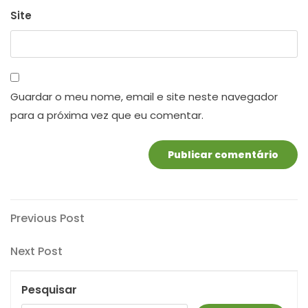
Site
Guardar o meu nome, email e site neste navegador
para a próxima vez que eu comentar.
Navegação
Previous
Previous Post
Post
de
Next
Next Post
artigos
Post
Pesquisar