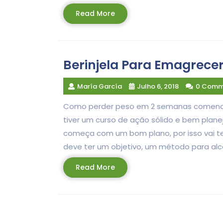
Read
Read More
More
Berinjela Para Emagrece
María García
Julho 6, 2018
0 Comm
Como perder peso em 2 semanas comendo be
tiver um curso de ação sólido e bem pla
começa com um bom plano, por isso vai t
deve ter um objetivo, um método para alc
Read
Read More
More