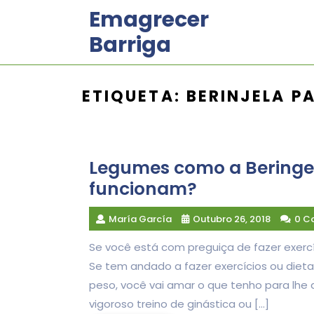
Skip
Emagrecer
to
Barriga
content
ETIQUETA:
BERINJELA P
Legumes como a Beringe
funcionam?
María García
Outubro 26, 2018
0 C
Se você está com preguiça de fazer exercíc
Se tem andado a fazer exercícios ou diet
peso, você vai amar o que tenho para lhe 
vigoroso treino de ginástica ou […]