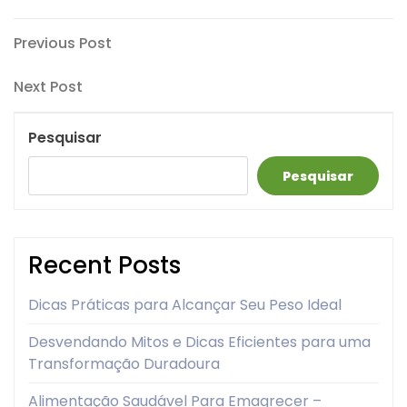
Navegação
Previous
Previous Post
Post
de
Next
Next Post
artigos
Post
Pesquisar
Pesquisar
Recent Posts
Dicas Práticas para Alcançar Seu Peso Ideal
Desvendando Mitos e Dicas Eficientes para uma
Transformação Duradoura
Alimentação Saudável Para Emagrecer –