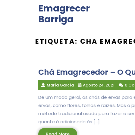
Skip
Emagrecer
to
Barriga
content
ETIQUETA:
CHA EMAGRE
Chá Emagrecedor – O Qu
María García
Agosto 24, 2021
0 C
De um modo geral, os chás de ervas para
ervas, como flores, folhas e raízes. Mas o
método tradicional usado para fazer e serv
quente é adicionada às […]
Read
Read More