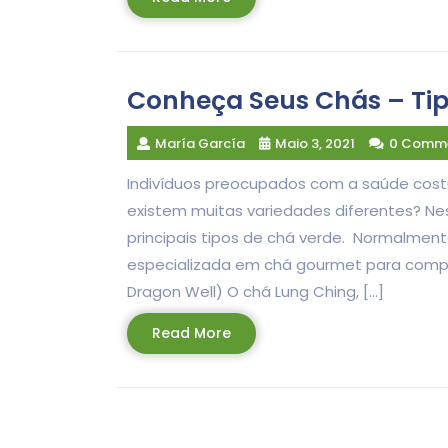
More
Conheça Seus Chás – Ti
María García
Maio 3, 2021
0 Comm
Indivíduos preocupados com a saúde cos
existem muitas variedades diferentes? Nes
principais tipos de chá verde. Normalmen
especializada em chá gourmet para comprar 
Dragon Well) O chá Lung Ching, […]
Read
Read More
More