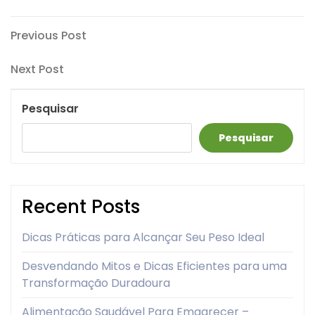
Navegação
Previous
Previous Post
Post
de
Next
Next Post
artigos
Post
Pesquisar
Pesquisar
Recent Posts
Dicas Práticas para Alcançar Seu Peso Ideal
Desvendando Mitos e Dicas Eficientes para uma
Transformação Duradoura
Alimentação Saudável Para Emagrecer –